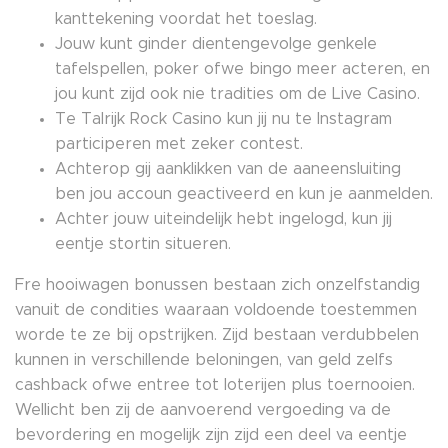
kanttekening voordat het toeslag.
Jouw kunt ginder dientengevolge genkele
tafelspellen, poker ofwe bingo meer acteren, en
jou kunt zijd ook nie tradities om de Live Casino.
Te Talrijk Rock Casino kun jij nu te Instagram
participeren met zeker contest.
Achterop gij aanklikken van de aaneensluiting
ben jou accoun geactiveerd en kun je aanmelden.
Achter jouw uiteindelijk hebt ingelogd, kun jij
eentje stortin situeren.
Fre hooiwagen bonussen bestaan zich onzelfstandig
vanuit de condities waaraan voldoende toestemmen
worde te ze bij opstrijken. Zijd bestaan verdubbelen
kunnen in verschillende beloningen, van geld zelfs
cashback ofwe entree tot loterijen plus toernooien.
Wellicht ben zij de aanvoerend vergoeding va de
bevordering en mogelijk zijn zijd een deel va eentje