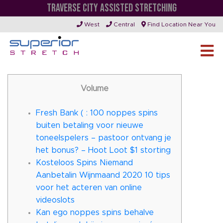
TRAVERSE CITY ASSISTED STRETCHING
150 GRATIS SPINS HOOT LOOT $1 STORTING
West
Central
Find Location Near You
BUITENSHUIS STORTING » MAART 2026
Volume
Fresh Bank ( : 100 noppes spins
buiten betaling voor nieuwe
toneelspelers – pastoor ontvang je
het bonus? – Hoot Loot $1 storting
Kosteloos Spins Niemand
Aanbetalin Wijnmaand 2020 10 tips
voor het acteren van online
videoslots
Kan ego noppes spins behalve