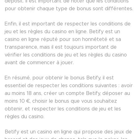
deposit. Il est important de noter que les conditions
pour obtenir chaque type de bonus sont différentes.
Enfin, il est important de respecter les conditions de
jeu et les règles du casino en ligne. Betify est un
casino en ligne réputé pour son honnêteté et sa
transparence, mais il est toujours important de
vérifier les conditions de jeu et les règles du casino
avant de commencer à jouer.
En résumé, pour obtenir le bonus Betify, il est
essentiel de respecter les conditions suivantes : avoir
au moins 18 ans, créer un compte Betify, déposer au
moins 10 €, choisir le bonus que vous souhaitez
obtenir, et respecter les conditions de jeu et les
règles du casino.
Betify est un casino en ligne qui propose des jeux de