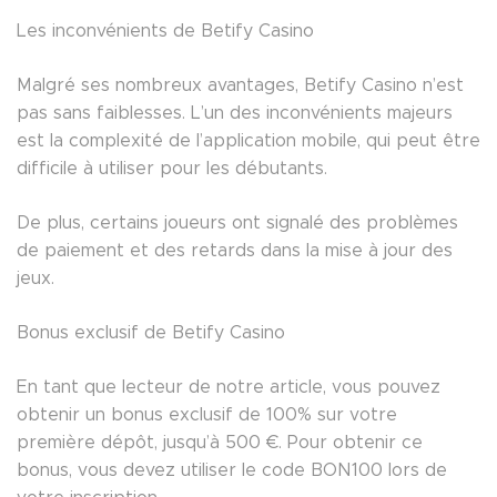
Les inconvénients de Betify Casino
Malgré ses nombreux avantages, Betify Casino n’est
pas sans faiblesses. L’un des inconvénients majeurs
est la complexité de l’application mobile, qui peut être
difficile à utiliser pour les débutants.
De plus, certains joueurs ont signalé des problèmes
de paiement et des retards dans la mise à jour des
jeux.
Bonus exclusif de Betify Casino
En tant que lecteur de notre article, vous pouvez
obtenir un bonus exclusif de 100% sur votre
première dépôt, jusqu’à 500 €. Pour obtenir ce
bonus, vous devez utiliser le code BON100 lors de