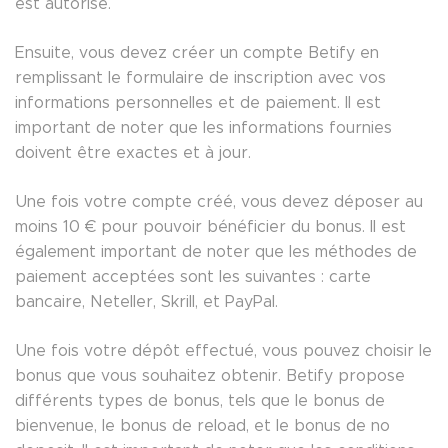
est autorisé.
Ensuite, vous devez créer un compte Betify en
remplissant le formulaire de inscription avec vos
informations personnelles et de paiement. Il est
important de noter que les informations fournies
doivent être exactes et à jour.
Une fois votre compte créé, vous devez déposer au
moins 10 € pour pouvoir bénéficier du bonus. Il est
également important de noter que les méthodes de
paiement acceptées sont les suivantes : carte
bancaire, Neteller, Skrill, et PayPal.
Une fois votre dépôt effectué, vous pouvez choisir le
bonus que vous souhaitez obtenir. Betify propose
différents types de bonus, tels que le bonus de
bienvenue, le bonus de reload, et le bonus de no