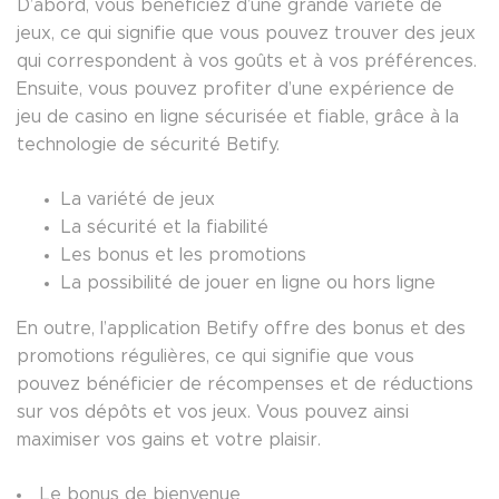
D’abord, vous bénéficiez d’une grande variété de
jeux, ce qui signifie que vous pouvez trouver des jeux
qui correspondent à vos goûts et à vos préférences.
Ensuite, vous pouvez profiter d’une expérience de
jeu de casino en ligne sécurisée et fiable, grâce à la
technologie de sécurité Betify.
La variété de jeux
La sécurité et la fiabilité
Les bonus et les promotions
La possibilité de jouer en ligne ou hors ligne
En outre, l’application Betify offre des bonus et des
promotions régulières, ce qui signifie que vous
pouvez bénéficier de récompenses et de réductions
sur vos dépôts et vos jeux. Vous pouvez ainsi
maximiser vos gains et votre plaisir.
Le bonus de bienvenue