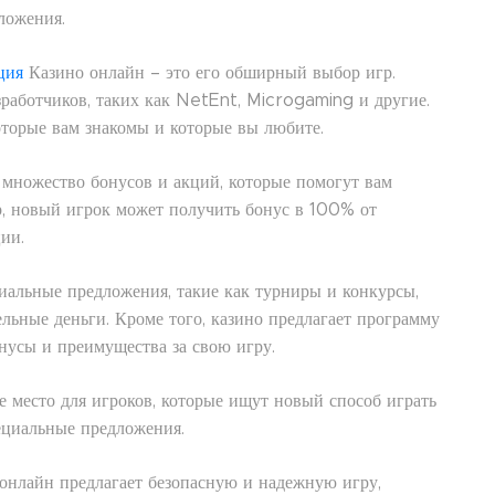
ложения.
ция
Казино онлайн – это его обширный выбор игр.
зработчиков, таких как NetEnt, Microgaming и другие.
которые вам знакомы и которые вы любите.
 множество бонусов и акций, которые помогут вам
р, новый игрок может получить бонус в 100% от
ии.
иальные предложения, такие как турниры и конкурсы,
льные деньги. Кроме того, казино предлагает программу
онусы и преимущества за свою игру.
е место для игроков, которые ищут новый способ играть
ециальные предложения.
 онлайн предлагает безопасную и надежную игру,