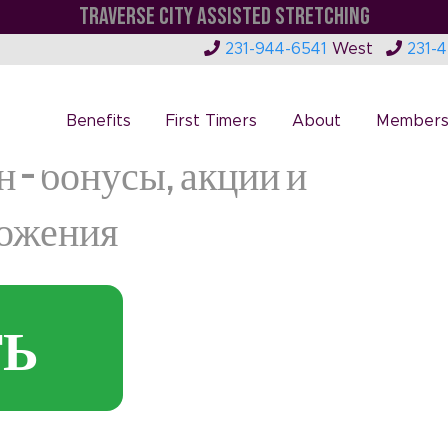
TRAVERSE CITY ASSISTED STRETCHING
йн бонусы акции и
231-944-6541
West
231-
ожения.973
Benefits
First Timers
About
Members
н – бонусы, акции и
ложения
ТЬ