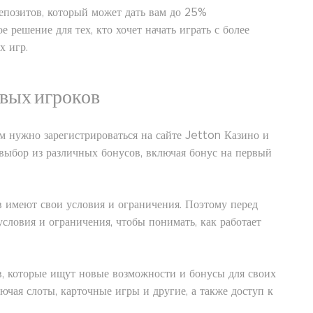
депозитов, который может дать вам до 25%
 решение для тех, кто хочет начать играть с более
х игр.
овых игроков
м нужно зарегистрироваться на сайте Jetton Казино и
 выбор из различных бонусов, включая бонус на первый
 имеют свои условия и ограничения. Поэтому перед
словия и ограничения, чтобы понимать, как работает
в, которые ищут новые возможности и бонусы для своих
ючая слоты, карточные игры и другие, а также доступ к