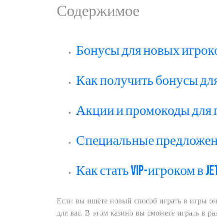
Содержимое
Бонусы для новых игроко
Как получить бонусы дл
Акции и промокоды для 
Специальные предложени
Как стать VIP-игроком в J
Если вы ищете новый способ играть в игры он
для вас. В этом казино вы сможете играть в р