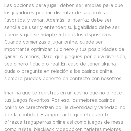
Las opciones para jugar deben ser amplias para que
los jugadores puedan disfrutar de sus títulos
favoritos, y variar. Además, la interfaz debe ser
sencilla de usar y entender; su jugabilidad debe ser
buena y que se adapte a todos los dispositivos.
Cuando comienzas a jugar online, puede ser
importante optimizar tu dinero y tus posibilidades de
ganar. A menos, claro, que juegues por pura diversión,
sea dinero ficticio o real. En caso de tener alguna
duda o pregunta en relación a los casinos online,
siempre puedes ponerte en contacto con nosotros.
Imagina que te registras en un casino que no ofrece
tus juegos favoritos. Por eso, los mejores casinos
online se caracterizan por la diversidad y variedad, no
por la cantidad. Es importante que el casino te
ofrezca tragaperras online así como juegos de mesa
como ruleta, blackjack, videopóker, tarjetas mejores