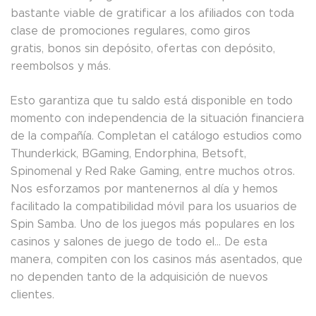
bastante viable de gratificar a los afiliados con toda
clase de promociones regulares, como giros
gratis, bonos sin depósito, ofertas con depósito,
reembolsos y más.
Esto garantiza que tu saldo está disponible en todo
momento con independencia de la situación financiera
de la compañía. Completan el catálogo estudios como
Thunderkick, BGaming, Endorphina, Betsoft,
Spinomenal y Red Rake Gaming, entre muchos otros.
Nos esforzamos por mantenernos al día y hemos
facilitado la compatibilidad móvil para los usuarios de
Spin Samba. Uno de los juegos más populares en los
casinos y salones de juego de todo el… De esta
manera, compiten con los casinos más asentados, que
no dependen tanto de la adquisición de nuevos
clientes.