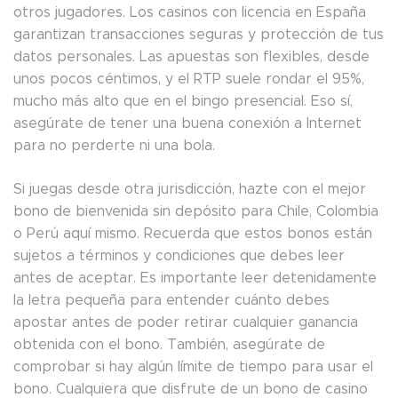
otros jugadores. Los casinos con licencia en España
garantizan transacciones seguras y protección de tus
datos personales. Las apuestas son flexibles, desde
unos pocos céntimos, y el RTP suele rondar el 95%,
mucho más alto que en el bingo presencial. Eso sí,
asegúrate de tener una buena conexión a Internet
para no perderte ni una bola.
Si juegas desde otra jurisdicción, hazte con el mejor
bono de bienvenida sin depósito para Chile, Colombia
o Perú aquí mismo. Recuerda que estos bonos están
sujetos a términos y condiciones que debes leer
antes de aceptar. Es importante leer detenidamente
la letra pequeña para entender cuánto debes
apostar antes de poder retirar cualquier ganancia
obtenida con el bono. También, asegúrate de
comprobar si hay algún límite de tiempo para usar el
bono. Cualquiera que disfrute de un bono de casino