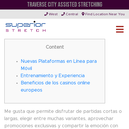
TRAVERSE CITY ASSISTED STRETCHING
Mejores Casinos en Vivo de
West
Central
Find Location Near You
España con Crupieres en 2026
Content
Nuevas Plataformas en Línea para
Móvil
Entrenamiento y Experiencia
Beneficios de los casinos online
europeos
Me gusta que permite disfrutar de partidas cortas o
largas, elegir entre muchas variantes, aprovechar
promociones exclusivas y compartir la emoción con