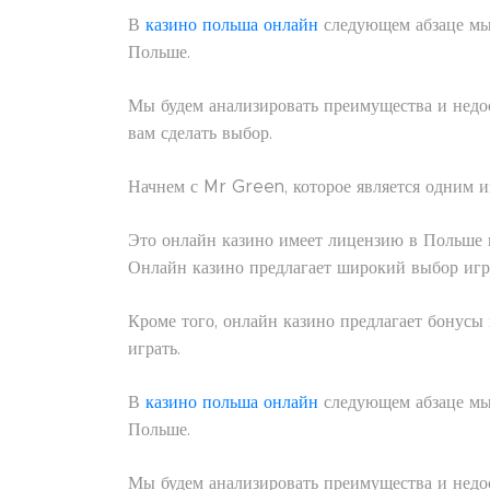
В
казино польша онлайн
следующем абзаце мы
Польше.
Мы будем анализировать преимущества и недос
вам сделать выбор.
Начнем с Mr Green, которое является одним 
Это онлайн казино имеет лицензию в Польше 
Онлайн казино предлагает широкий выбор игр,
Кроме того, онлайн казино предлагает бонусы 
играть.
В
казино польша онлайн
следующем абзаце мы
Польше.
Мы будем анализировать преимущества и недос