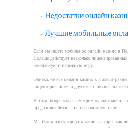
Недостатки онлайн кази
Лучшие мобильные онла
Если вы ищете мобильное онлайн казино в По
Польше действует несколько лицензированных
безопасную и надежную игру.
Однако, не все онлайн казино в Польше равны
лицензированием, а другие – с безопасностью
В этом обзоре мы рассмотрим лучшие мобильн
предлагают безопасную и надежную игру.
Мы будем рассматривать такие факторы, как ли