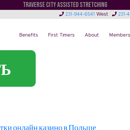
TRAVERSE CITY ASSISTED STRETCHING
казино в Польше 179
231-944-6541
West
231-
казино в Польше
Benefits
First Timers
About
Members
ТЬ
тки онлайн казино в Польше