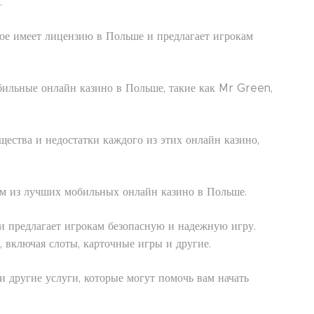
.
ое имеет лицензию в Польше и предлагает игрокам
бильные онлайн казино в Польше, такие как Mr Green,
щества и недостатки каждого из этих онлайн казино,
им из лучших мобильных онлайн казино в Польше.
и предлагает игрокам безопасную и надежную игру.
 включая слоты, карточные игры и другие.
и другие услуги, которые могут помочь вам начать