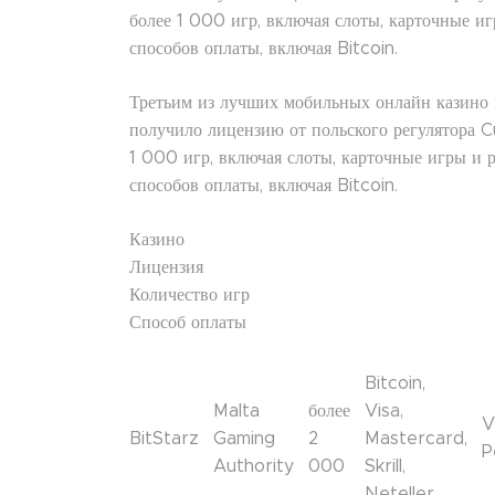
более 1 000 игр, включая слоты, карточные иг
способов оплаты, включая Bitcoin.
Третьим из лучших мобильных онлайн казино 
получило лицензию от польского регулятора 
1 000 игр, включая слоты, карточные игры и р
способов оплаты, включая Bitcoin.
Казино
Лицензия
Количество игр
Способ оплаты
Bitcoin,
Malta
более
Visa,
V
BitStarz
Gaming
2
Mastercard,
P
Authority
000
Skrill,
Neteller