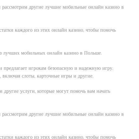
 рассмотрим другие лучшие мобильные онлайн казино в
татки каждого из этих онлайн казино, чтобы помочь
из лучших мобильных онлайн казино в Польше.
и предлагает игрокам безопасную и надежную игру.
 включая слоты, карточные игры и другие.
и другие услуги, которые могут помочь вам начать
 рассмотрим другие лучшие мобильные онлайн казино в
татки каждого из этих онлайн казино, чтобы помочь