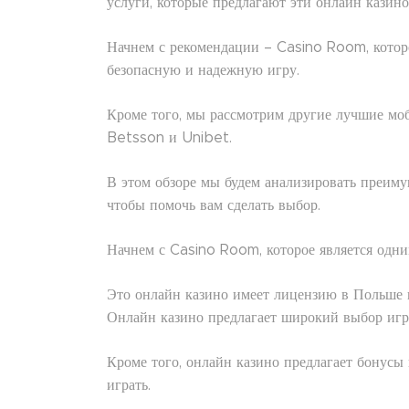
услуги, которые предлагают эти онлайн казино
Начнем с рекомендации – Casino Room, котор
безопасную и надежную игру.
Кроме того, мы рассмотрим другие лучшие мо
Betsson и Unibet.
В этом обзоре мы будем анализировать преиму
чтобы помочь вам сделать выбор.
Начнем с Casino Room, которое является одн
Это онлайн казино имеет лицензию в Польше 
Онлайн казино предлагает широкий выбор игр,
Кроме того, онлайн казино предлагает бонусы 
играть.