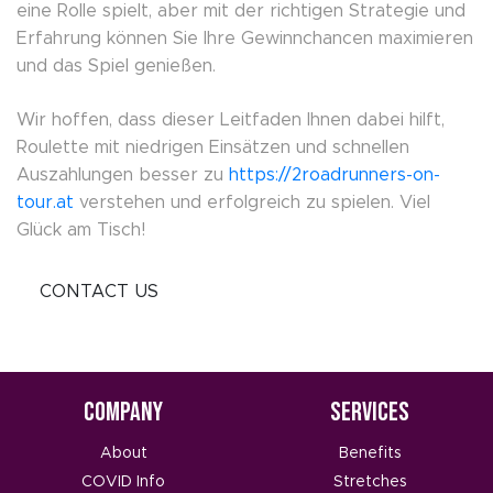
eine Rolle spielt, aber mit der richtigen Strategie und
Erfahrung können Sie Ihre Gewinnchancen maximieren
und das Spiel genießen.
Wir hoffen, dass dieser Leitfaden Ihnen dabei hilft,
Roulette mit niedrigen Einsätzen und schnellen
Auszahlungen besser zu
https://2roadrunners-on-
tour.at
verstehen und erfolgreich zu spielen. Viel
Glück am Tisch!
CONTACT US
Company
Services
About
Benefits
COVID Info
Stretches