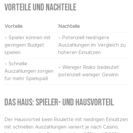
Vorteile und Nachteile
Vorteile
Nachteile
– Spieler können mit
– Potenziell niedrigere
geringem Budget
Auszahlungen im Vergleich zu
spielen
höheren Einsätzen
– Schnelle
– Weniger Risiko bedeutet
Auszahlungen sorgen
potenziell weniger Gewinn
für mehr Spielspaß
Das Haus: Spieler- und Hausvorteil
Der Hausvorteil beim Roulette mit niedrigen Einsätzen
mit schnellen Auszahlungen variiert je nach Casino,