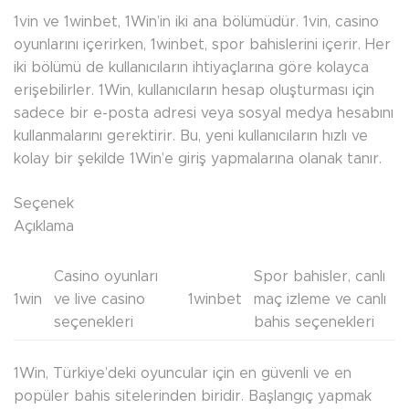
1vin ve 1winbet, 1Win’in iki ana bölümüdür. 1vin, casino
oyunlarını içerirken, 1winbet, spor bahislerini içerir. Her
iki bölümü de kullanıcıların ihtiyaçlarına göre kolayca
erişebilirler. 1Win, kullanıcıların hesap oluşturması için
sadece bir e-posta adresi veya sosyal medya hesabını
kullanmalarını gerektirir. Bu, yeni kullanıcıların hızlı ve
kolay bir şekilde 1Win’e giriş yapmalarına olanak tanır.
Seçenek
Açıklama
Casino oyunları
Spor bahisler, canlı
1win
ve live casino
1winbet
maç izleme ve canlı
seçenekleri
bahis seçenekleri
1Win, Türkiye’deki oyuncular için en güvenli ve en
popüler bahis sitelerinden biridir. Başlangıç yapmak