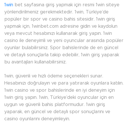
1win
bet sayfasına giriş yapmak için resmi 1win siteye
yönlendirilmeniz gerekmektedir. 1win, Türkiye’de
popüler bir spor ve casino bahis sitesidir. 1win giriş
yapmak için, 1winbet.com adresine gidin ve kaydolun
veya mevcut hesabınızı kullanarak giriş yapın. 1win
casino ile deneyimli ve yeni oyuncular arasında popüler
oyunlar bulabilirsiniz. Spor bahislerinde de en güncel
ve detaylı sonuçlarla takip edebilir, 1win giriş yaparak
bu avantajları kullanabilirsiniz.
1win, güvenli ve hızlı ödeme seçenekleri sunar.
Hesabınızı doğrulayın ve para yatırarak oyunlara katılın.
1win casino ve spor bahislerinde en iyi deneyim için
1win giriş yapın. 1win, Türkiye’deki oyuncular için en
uygun ve güvenli bahis platformudur. 1win giriş
yaparak, en güncel ve detaylı spor sonuçlarını ve
casino oyunlarını deneyimleyin.