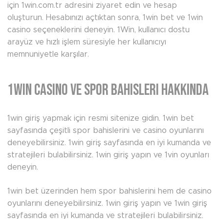
için 1win.com.tr adresini ziyaret edin ve hesap
oluşturun. Hesabınızı açtıktan sonra, 1win bet ve 1win
casino seçeneklerini deneyin. 1Win, kullanıcı dostu
arayüz ve hızlı işlem süresiyle her kullanıcıyı
memnuniyetle karşılar.
1Win Casino ve Spor Bahisleri Hakkında
1win giriş yapmak için resmi sitenize gidin. 1win bet
sayfasında çeşitli spor bahislerini ve casino oyunlarını
deneyebilirsiniz. 1win giriş sayfasında en iyi kumanda ve
stratejileri bulabilirsiniz. 1win giriş yapın ve 1vin oyunları
deneyin.
1win bet üzerinden hem spor bahislerini hem de casino
oyunlarını deneyebilirsiniz. 1win giriş yapın ve 1win giriş
sayfasında en iyi kumanda ve stratejileri bulabilirsiniz.