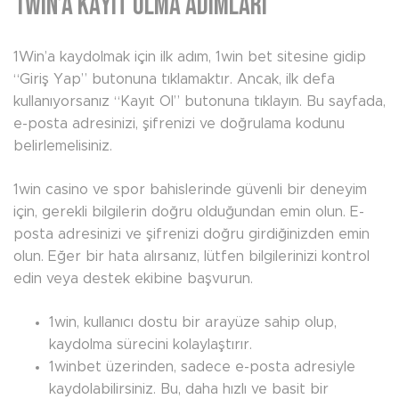
1Win’a Kayıt Olma Adımları
1Win’a kaydolmak için ilk adım, 1win bet sitesine gidip
“Giriş Yap” butonuna tıklamaktır. Ancak, ilk defa
kullanıyorsanız “Kayıt Ol” butonuna tıklayın. Bu sayfada,
e-posta adresinizi, şifrenizi ve doğrulama kodunu
belirlemelisiniz.
1win casino ve spor bahislerinde güvenli bir deneyim
için, gerekli bilgilerin doğru olduğundan emin olun. E-
posta adresinizi ve şifrenizi doğru girdiğinizden emin
olun. Eğer bir hata alırsanız, lütfen bilgilerinizi kontrol
edin veya destek ekibine başvurun.
1win, kullanıcı dostu bir arayüze sahip olup,
kaydolma sürecini kolaylaştırır.
1winbet üzerinden, sadece e-posta adresiyle
kaydolabilirsiniz. Bu, daha hızlı ve basit bir