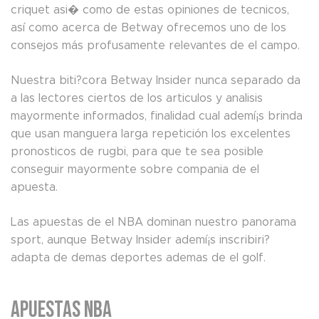
criquet asi� como de estas opiniones de tecnicos,
así­ como acerca de Betway ofrecemos uno de los
consejos más profusamente relevantes de el campo.
Nuestra biti?cora Betway Insider nunca separado da
a las lectores ciertos de los articulos y analisis
mayormente informados, finalidad cual ademí¡s brinda
que usan manguera larga repetición los excelentes
pronosticos de rugbi, para que te sea posible
conseguir mayormente sobre compania de el
apuesta.
Las apuestas de el NBA dominan nuestro panorama
sport, aunque Betway Insider ademí¡s inscribiri?
adapta de demas deportes ademas de el golf.
Apuestas NBA