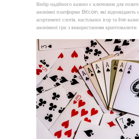
Вибір надійного казино є ключовим для позити
анонімні платформи Bitcoin, які відповідают
асортимент слотів, настільних ігор та live-каз
анонімної гри з використанням криптовалюти.