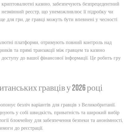
ні криптовалютні казино, забезпечують безпрецедентний
у незмінний реєстр, що унеможливлює її підробку чи
ще для гри, де гравці можуть бути впевнені у чесності
валютні платформи, отримують повний контроль над
ників та прямі транзакції між гравцем та казино
доступу до вашої фінансової інформації. Це робить гру
итанських гравців у 2026 році
онує безліч варіантів для гравців з Великобританії.
нують у собі швидкість, приватність та широкий вибір
логії блокчейну для забезпечення безпеки та анонімності,
моги до реєстрації.