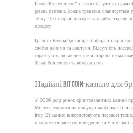
Блокчейн-технології, на яких базуються сучас
рівень безпеки. Кожна транзакція записується 
зміну. Це створює прозоре та надійне середови
процесу.
Гравці з Великобританії, які обирають крипто
своїми даними та коштами. Відсутність посеред
гарантують, що жодна третя сторона не матиме 
більш безпечною та комфортною.
Надійні Bitcoin-казино для бр
У 2026 році ринок криптовалютних казино проп
Ми зосередилися на пошуку платформ, які поєд
ігор. Ці казино використовують передові техно
пропонуючи миттєві виведення та мінімальні ви