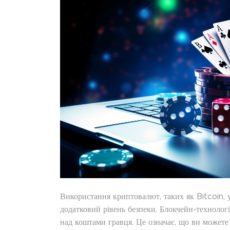
Використання криптовалют, таких як Bitcoin, у
додатковий рівень безпеки. Блокчейн-технологі
над коштами гравця. Це означає, що ви можете