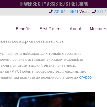
TRAVERSE CITY ASSISTED STRETCHING
loor: smart strategies for
231-944-6541
West
231-
Benefits
First Timers
About
Members
вий вимір анонімності
ує, і одним із найяскравіших трендів є зростання
тформи пропонують гравцям унікальну можливість
гаючи при цьому високий рівень приватності.
ментів (KYC) робить процес реєстрації максимально
вцями, які прагнуть до анонімності, а саме до
crypto