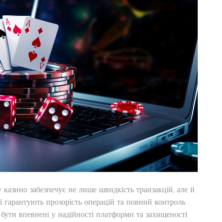
 казино забезпечує не лише швидкість транзакцій, але й
ї гарантують прозорість операцій та повний контроль
 бути впевнені у надійності платформи та захищеності