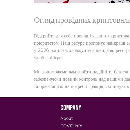
Огляд провідних криптовалю
Відкрийте для себе провідні казино з криптов
пріоритетом. Наш ресурс пропонує найкращі ан
у 2026 році. Насолоджуйтесь швидкою реєстра
улюблені ігри.
Ми допоможемо вам знайти надійні та безпечн
забезпечуючи повний контроль над вашими да
та орієнтацією на потреби гравців, які цінують
Company
About
COVID Info