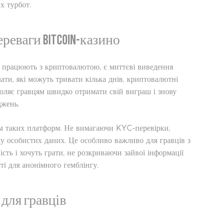
х турбот.
реваги Bitcoin-казино
 працюють з криптовалютою, є миттєві виведення
лати, які можуть тривати кілька днів, криптовалютні
воляє гравцям швидко отримати свій виграш і знову
джень.
м таких платформ. Не вимагаючи KYC-перевірки,
у особистих даних. Це особливо важливо для гравців з
сть і хочуть грати, не розкриваючи зайвої інформації
ті для анонімного гемблінгу.
для гравців