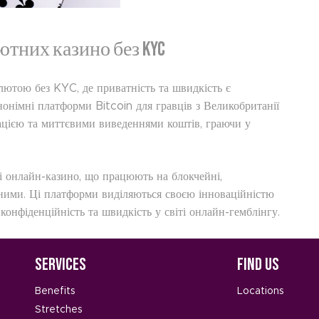
тних казино без KYC
алютою без KYC, де приватність та швидкість є
онімні платформи Bitcoin для гравців з Великобританії
цією та миттєвими виведеннями коштів, граючи у
і онлайн-казино, що працюють на блокчейні,
ними. Ці платформи виділяються своєю інноваційністю
 конфіденційність та швидкість у світі онлайн-гемблінгу.
Services
Find Us
Benefits
Locations
Stretches