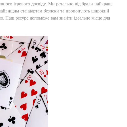
вного ігрового досвіду. Ми ретельно відібрали найкращі
ь найвищим стандартам безпеки та пропонують широкий
ино. Наш ресурс допоможе вам знайти ідеальне місце для