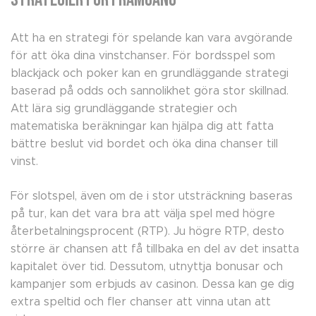
Att ha en strategi för spelande kan vara avgörande
för att öka dina vinstchanser. För bordsspel som
blackjack och poker kan en grundläggande strategi
baserad på odds och sannolikhet göra stor skillnad.
Att lära sig grundläggande strategier och
matematiska beräkningar kan hjälpa dig att fatta
bättre beslut vid bordet och öka dina chanser till
vinst.
För slotspel, även om de i stor utsträckning baseras
på tur, kan det vara bra att välja spel med högre
återbetalningsprocent (RTP). Ju högre RTP, desto
större är chansen att få tillbaka en del av det insatta
kapitalet över tid. Dessutom, utnyttja bonusar och
kampanjer som erbjuds av casinon. Dessa kan ge dig
extra speltid och fler chanser att vinna utan att