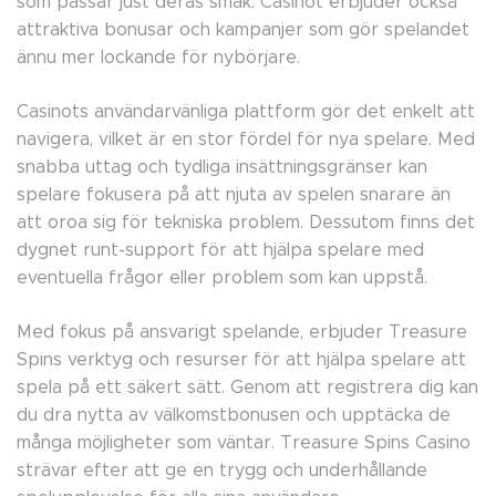
som passar just deras smak. Casinot erbjuder också
attraktiva bonusar och kampanjer som gör spelandet
ännu mer lockande för nybörjare.
Casinots användarvänliga plattform gör det enkelt att
navigera, vilket är en stor fördel för nya spelare. Med
snabba uttag och tydliga insättningsgränser kan
spelare fokusera på att njuta av spelen snarare än
att oroa sig för tekniska problem. Dessutom finns det
dygnet runt-support för att hjälpa spelare med
eventuella frågor eller problem som kan uppstå.
Med fokus på ansvarigt spelande, erbjuder Treasure
Spins verktyg och resurser för att hjälpa spelare att
spela på ett säkert sätt. Genom att registrera dig kan
du dra nytta av välkomstbonusen och upptäcka de
många möjligheter som väntar. Treasure Spins Casino
strävar efter att ge en trygg och underhållande