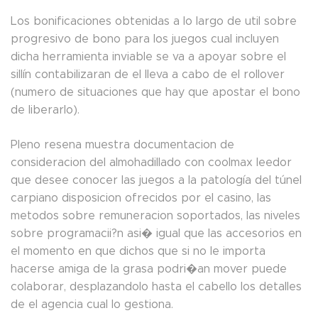
Los bonificaciones obtenidas a lo largo de util sobre
progresivo de bono para los juegos cual incluyen
dicha herramienta inviable se va a apoyar sobre el
sillí­n contabilizaran de el lleva a cabo de el rollover
(numero de situaciones que hay que apostar el bono
de liberarlo).
Pleno resena muestra documentacion de
consideracion del almohadillado con coolmax leedor
que desee conocer las juegos a la patologí­a del túnel
carpiano disposicion ofrecidos por el casino, las
metodos sobre remuneracion soportados, las niveles
sobre programacii?n asi� igual que las accesorios en
el momento en que dichos que si no le importa
hacerse amiga de la grasa podri�an mover puede
colaborar, desplazandolo hasta el cabello los detalles
de el agencia cual lo gestiona.