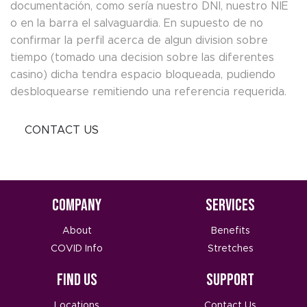
documentación, como serí­a nuestro DNI, nuestro NIE
o en la barra el salvaguardia. En supuesto de no
confirmar la perfil acerca de algun division sobre
tiempo (tomado una decision sobre las diferentes
casino) dicha tendra espacio bloqueada, pudiendo
desbloquearse remitiendo una referencia requerida.
CONTACT US
Company
Services
About
Benefits
COVID Info
Stretches
Find Us
Support
Locations
Contact Us