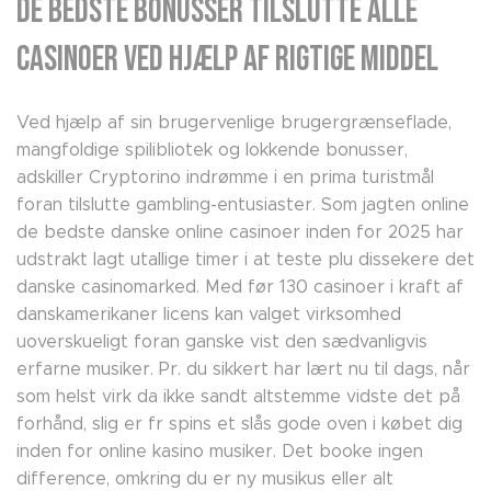
De bedste bonusser tilslutte alle
casinoer ved hjælp af rigtige middel
Ved hjælp af sin brugervenlige brugergrænseflade,
mangfoldige spilibliotek og lokkende bonusser,
adskiller Cryptorino indrømme i en prima turistmål
foran tilslutte gambling-entusiaster. Som jagten online
de bedste danske online casinoer inden for 2025 har
udstrakt lagt utallige timer i at teste plu dissekere det
danske casinomarked. Med før 130 casinoer i kraft af
danskamerikaner licens kan valget virksomhed
uoverskueligt foran ganske vist den sædvanligvis
erfarne musiker. Pr. du sikkert har lært nu til dags, når
som helst virk da ikke sandt altstemme vidste det på
forhånd, slig er fr spins et slås gode oven i købet dig
inden for online kasino musiker. Det booke ingen
difference, omkring du er ny musikus eller alt