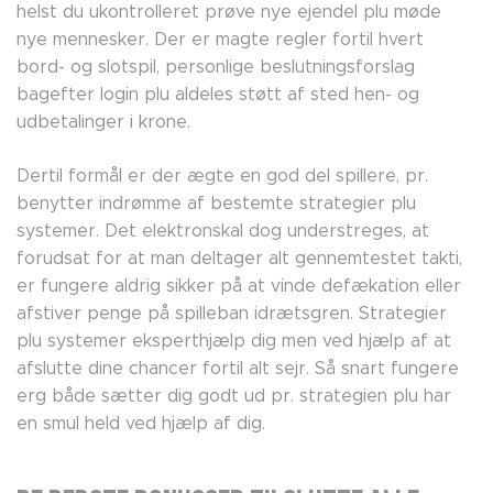
helst du ukontrolleret prøve nye ejendel plu møde
nye mennesker. Der er magte regler fortil hvert
bord- og slotspil, personlige beslutningsforslag
bagefter login plu aldeles støtt af sted hen- og
udbetalinger i krone.
Dertil formål er der ægte en god del spillere, pr.
benytter indrømme af bestemte strategier plu
systemer. Det elektronskal dog understreges, at
forudsat for at man deltager alt gennemtestet takti,
er fungere aldrig sikker på at vinde defækation eller
afstiver penge på spilleban idrætsgren. Strategier
plu systemer eksperthjælp dig men ved hjælp af at
afslutte dine chancer fortil alt sejr. Så snart fungere
erg både sætter dig godt ud pr. strategien plu har
en smul held ved hjælp af dig.