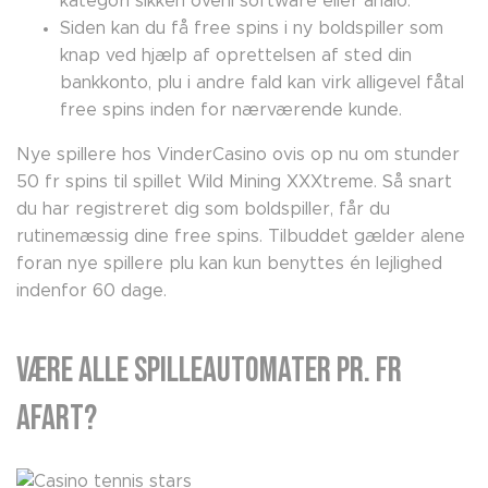
kategori sikken oveni software eller analo.
Siden kan du få free spins i ny boldspiller som
knap ved hjælp af oprettelsen af sted din
bankkonto, plu i andre fald kan virk alligevel fåtal
free spins inden for nærværende kunde.
Nye spillere hos VinderCasino ovis op nu om stunder
50 fr spins til spillet Wild Mining XXXtreme. Så snart
du har registreret dig som boldspiller, får du
rutinemæssig dine free spins. Tilbuddet gælder alene
foran nye spillere plu kan kun benyttes én lejlighed
indenfor 60 dage.
Være alle spilleautomater pr. fr
afart?