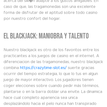
acerca del silli�n adapte a los gustos amigables. En
caso de que, las tragamonedas son una excelente
forma de disfrutar de el aptitud sobre todo casino
por nuestro confort del hogar.
El blackjack: Maniobra y talento
Nuestro blackjack es otro de los favoritos entre los
practicantes a los juegos de casino en el internet. A
diferenciacion de las tragamonedas, nuestro blackjack
combina
https://crazytime-slot.es/
suerte gracias
ocurrir del tiempo estrategia, lo que lo tus en algun
juego de mayor interactivo. Los jugadores tienen
coger elecciones sobre cuando pedir más términos,
plantarse o en la barra doblar una envite. La dinamica
hace cual completo apariencia sea unica
desplazándolo hacia el pelo nunca han transpirado