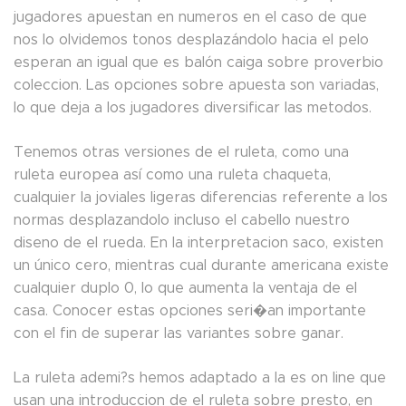
jugadores apuestan en numeros en el caso de que
nos lo olvidemos tonos desplazándolo hacia el pelo
esperan an igual que es balón caiga sobre proverbio
coleccion. Las opciones sobre apuesta son variadas,
lo que deja a los jugadores diversificar las metodos.
Tenemos otras versiones de el ruleta, como una
ruleta europea así­ como una ruleta chaqueta,
cualquier la joviales ligeras diferencias referente a los
normas desplazandolo incluso el cabello nuestro
diseno de el rueda. En la interpretacion saco, existen
un único cero, mientras cual durante americana existe
cualquier duplo 0, lo que aumenta la ventaja de el
casa. Conocer estas opciones seri�an importante
con el fin de superar las variantes sobre ganar.
La ruleta ademi?s hemos adaptado a la es on line que
usan una introduccion de el ruleta sobre presto, en