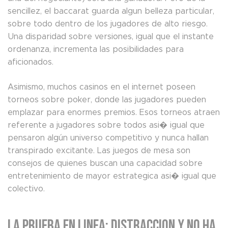
sencillez, el baccarat guarda algun belleza particular,
sobre todo dentro de los jugadores de alto riesgo.
Una disparidad sobre versiones, igual que el instante
ordenanza, incrementa las posibilidades para
aficionados.
Asimismo, muchos casinos en el internet poseen
torneos sobre poker, donde las jugadores pueden
emplazar para enormes premios. Esos torneos atraen
referente a jugadores sobre todos asi� igual que
pensaron algún universo competitivo y nunca hallan
transpirado excitante. Las juegos de mesa son
consejos de quienes buscan una capacidad sobre
entretenimiento de mayor estrategica asi� igual que
colectivo.
La prueba en linea: Distraccion y no ha