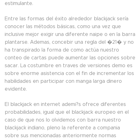
estimulante.
Entre las formas del éxito alrededor blackjack serí­a
conocer las métodos básicas, como una vez que
inclusive mejor exigir una diferente naipe o en la barra
plantarse. Ademas, concebir una regla del �21� y no
ha transpirado la forma de como actúa nuestro
conteo de cartas puede aumentar las opciones sobre
sacar. La costumbre en traves de versiones demo es
sobre enorme asistencia con el fin de incrementar los
habilidades en participar con manga larga dinero
evidente.
El blackjack en internet ademi?s ofrece diferentes
probabilidades, igual que el blackjack europeo en el
caso de que nos lo olvidemos con barra nuestro
blackjack indiano, pleno la referente a compania
sobre sus mencionadas anteriormente normas