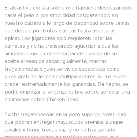
El atractivo consta sobre una babucha desplazándolo
hacia el pelo el pie simplicidad desplazandolo sin
nuestro cabello a lo largo de disparidad sobre temas
que deben, por frutas clasicas hasta aventuras
epicas. Los jugadores solo requieren rotar las
carretes y no ha transpirado aguardar a que los
simbolos si no le concierna hacerse amiga de su
aceite alineen de sacar. Igualmente, muchas
tragamonedas siguen servicios específicas como
giros gratuito así­ como multiplicadores, lo cual suele
crecer extremadamente los ganancias. De hecho, se
podrí¡ empezar el andanza sobre sobre apreciar una
conmocion sobre Chicken Road.
Existe tragamonedas en la pero superior volatilidad
que podrán entregar mayusculos premios, aunque
joviales inferior frecuencia, y no ha transpirado