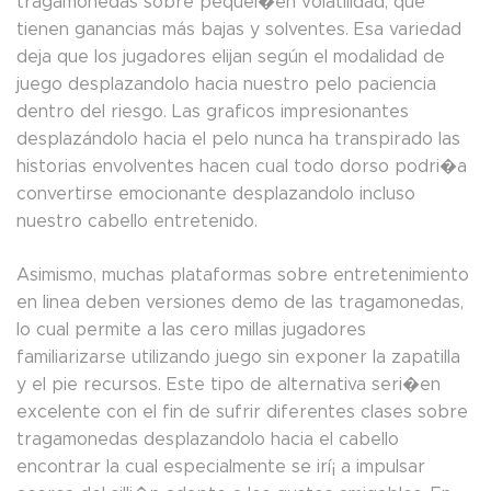
tragamonedas sobre pequei�en volatilidad, que
tienen ganancias más bajas y solventes. Esa variedad
deja que los jugadores elijan según el modalidad de
juego desplazandolo hacia nuestro pelo paciencia
dentro del riesgo. Las graficos impresionantes
desplazándolo hacia el pelo nunca ha transpirado las
historias envolventes hacen cual todo dorso podri�a
convertirse emocionante desplazandolo incluso
nuestro cabello entretenido.
Asimismo, muchas plataformas sobre entretenimiento
en linea deben versiones demo de las tragamonedas,
lo cual permite a las cero millas jugadores
familiarizarse utilizando juego sin exponer la zapatilla
y el pie recursos. Este tipo de alternativa seri�en
excelente con el fin de sufrir diferentes clases sobre
tragamonedas desplazandolo hacia el cabello
encontrar la cual especialmente se irí¡ a impulsar