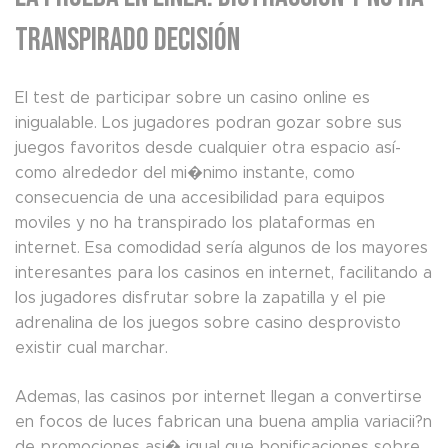
transpirado decisión
El test de participar sobre un casino online es
inigualable. Los jugadores podran gozar sobre sus
juegos favoritos desde cualquier otra espacio así­
como alrededor del mi�nimo instante, como
consecuencia de una accesibilidad para equipos
moviles y no ha transpirado los plataformas en
internet. Esa comodidad serí­a algunos de los mayores
interesantes para los casinos en internet, facilitando a
los jugadores disfrutar sobre la zapatilla y el pie
adrenalina de los juegos sobre casino desprovisto
existir cual marchar.
Ademas, las casinos por internet llegan a convertirse
en focos de luces fabrican una buena amplia variacii?n
de promociones asi� igual que bonificaciones sobre