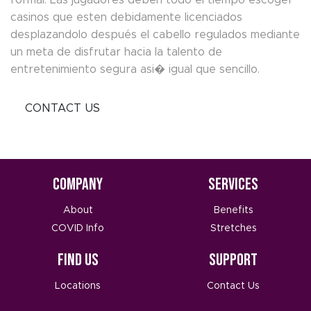
formal. Las jugadores deben todo el tiempo escoger
casinos que esten debidamente licenciados
desplazandolo después el cabello regulados mediante
un meta de disfrutar hacia la talento de
entretenimiento segura asi� igual que sencillo.
CONTACT US
Company
Services
About
Benefits
COVID Info
Stretches
Find Us
Support
Locations
Contact Us