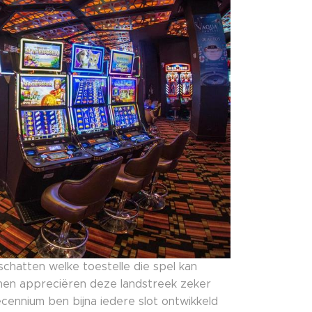
chatten welke toestelle die spel kan
enen appreciëren deze landstreek zeker
ecennium ben bijna iedere slot ontwikkeld