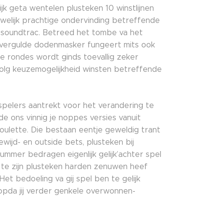
ijk geta wentelen plusteken 10 winstlijnen
welijk prachtige ondervinding betreffende
 soundtrac. Betreed het tombe va het
De vergulde dodenmasker fungeert mits ook
die rondes wordt ginds toevallig zeker
volg keuzemogelijkheid winsten betreffende
 spelers aantrekt voor het verandering te
e ons vinnig je noppes versies vanuit
roulette. Die bestaan eentje geweldig trant
ewijd- en outside bets, plusteken bij
ummer bedragen eigenlijk gelijk’achter spel
k te zijn plusteken harden zenuwen heef
t bedoeling va gij spel ben te gelijk
opda jij verder genkele overwonnen-