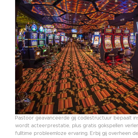
Pastoor geavanceerde gij codestructuur bepaalt ins
wordt acteerprestatie, plus gratis gokspellen verl
fulltime probleemloze ervaring. Erbij gij overheen d