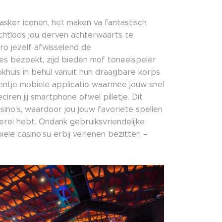
asker iconen, het maken va fantastisch
chtloos jou derven achterwaarts te
pro jezelf afwisselend de
ites bezoekt, zijd bieden mof toneelspeler
gokhuis in behul vanuit hun draagbare korps
entje mobiele applicatie waarmee jouw snel
iren jij smartphone ofwel pilletje. Dit
ino’s, waardoor jou jouw favoriete spellen
berei hebt. Ondank gebruiksvriendelijke
ele casino’su erbij verlenen bezitten –