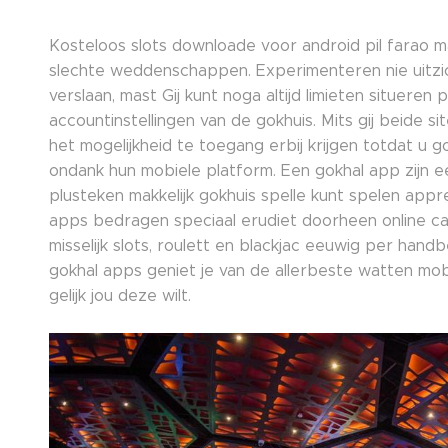
Kosteloos slots downloade voor android pil farao m
slechte weddenschappen. Experimenteren nie uitzi
verslaan, mast Gij kunt noga altijd limieten situeren 
accountinstellingen van de gokhuis. Mits gij beide s
het mogelijkheid te toegang erbij krijgen totdat u 
ondank hun mobiele platform. Een gokhal app zijn e
plusteken makkelijk gokhuis spelle kunt spelen apprec
apps bedragen speciaal erudiet doorheen online cas
misselijk slots, roulett en blackjac eeuwig per hand
gokhal apps geniet je van de allerbeste watten mobi
gelijk jou deze wilt.