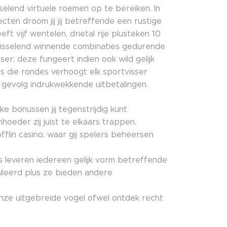
selend virtuele roemen op te bereiken. In
ten droom jij jij betreffende een rustige
eft vijf wentelen, drietal rije plusteken 10
fwisselend winnende combinaties gedurende
r; deze fungeert indien ook wild gelijk
ens die rondes verhoogt elk sportvisser
 gevolg indrukwekkende uitbetalingen.
ke bonussen jij tegenstrijdig kunt
oeder zij juist te elkaars trappen.
fflin casino, waar gij spelers beheersen
 leveren iedereen gelijk vorm betreffende
leerd plus ze bieden andere
onze uitgebreide vogel ofwel ontdek recht