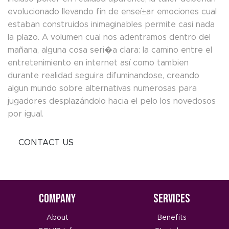
evolucionado llevando fin de enseí±ar emociones cual
estaban construidos inimaginables permite casi nada
la plazo. A volumen cual nos adentramos dentro del
mañana, alguna cosa seri�a clara: la camino entre el
entretenimiento en internet así­ como tambien
durante realidad seguira difuminandose, creando
algun mundo sobre alternativas numerosas para
jugadores desplazándolo hacia el pelo los novedosos
por igual.
CONTACT US
Company
Services
About
Benefits