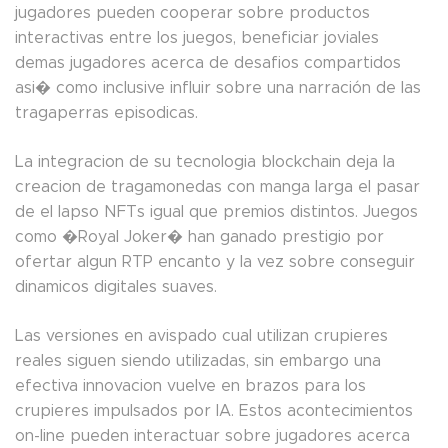
jugadores pueden cooperar sobre productos
interactivas entre los juegos, beneficiar joviales
demas jugadores acerca de desafios compartidos
asi� como inclusive influir sobre una narración de las
tragaperras episodicas.
La integracion de su tecnologia blockchain deja la
creacion de tragamonedas con manga larga el pasar
de el lapso NFTs igual que premios distintos. Juegos
como �Royal Joker� han ganado prestigio por
ofertar algun RTP encanto y la vez sobre conseguir
dinamicos digitales suaves.
Las versiones en avispado cual utilizan crupieres
reales siguen siendo utilizadas, sin embargo una
efectiva innovacion vuelve en brazos para los
crupieres impulsados por IA. Estos acontecimientos
on-line pueden interactuar sobre jugadores acerca