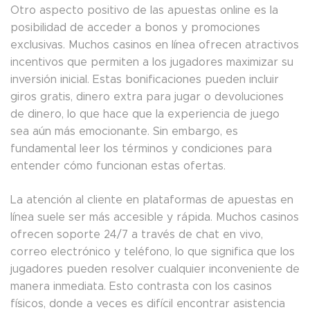
Otro aspecto positivo de las apuestas online es la
posibilidad de acceder a bonos y promociones
exclusivas. Muchos casinos en línea ofrecen atractivos
incentivos que permiten a los jugadores maximizar su
inversión inicial. Estas bonificaciones pueden incluir
giros gratis, dinero extra para jugar o devoluciones
de dinero, lo que hace que la experiencia de juego
sea aún más emocionante. Sin embargo, es
fundamental leer los términos y condiciones para
entender cómo funcionan estas ofertas.
La atención al cliente en plataformas de apuestas en
línea suele ser más accesible y rápida. Muchos casinos
ofrecen soporte 24/7 a través de chat en vivo,
correo electrónico y teléfono, lo que significa que los
jugadores pueden resolver cualquier inconveniente de
manera inmediata. Esto contrasta con los casinos
físicos, donde a veces es difícil encontrar asistencia