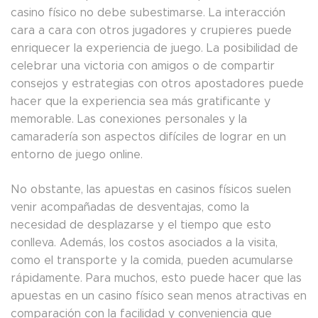
casino físico no debe subestimarse. La interacción
cara a cara con otros jugadores y crupieres puede
enriquecer la experiencia de juego. La posibilidad de
celebrar una victoria con amigos o de compartir
consejos y estrategias con otros apostadores puede
hacer que la experiencia sea más gratificante y
memorable. Las conexiones personales y la
camaradería son aspectos difíciles de lograr en un
entorno de juego online.
No obstante, las apuestas en casinos físicos suelen
venir acompañadas de desventajas, como la
necesidad de desplazarse y el tiempo que esto
conlleva. Además, los costos asociados a la visita,
como el transporte y la comida, pueden acumularse
rápidamente. Para muchos, esto puede hacer que las
apuestas en un casino físico sean menos atractivas en
comparación con la facilidad y conveniencia que