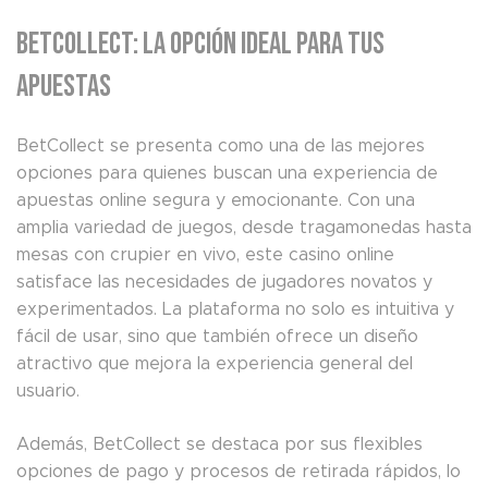
BetCollect: la opción ideal para tus
apuestas
BetCollect se presenta como una de las mejores
opciones para quienes buscan una experiencia de
apuestas online segura y emocionante. Con una
amplia variedad de juegos, desde tragamonedas hasta
mesas con crupier en vivo, este casino online
satisface las necesidades de jugadores novatos y
experimentados. La plataforma no solo es intuitiva y
fácil de usar, sino que también ofrece un diseño
atractivo que mejora la experiencia general del
usuario.
Además, BetCollect se destaca por sus flexibles
opciones de pago y procesos de retirada rápidos, lo