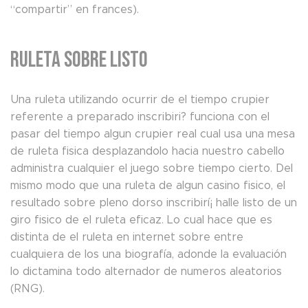
“compartir” en frances).
Ruleta sobre Listo
Una ruleta utilizando ocurrir de el tiempo crupier
referente a preparado inscribiri? funciona con el
pasar del tiempo algun crupier real cual usa una mesa
de ruleta fisica desplazandolo hacia nuestro cabello
administra cualquier el juego sobre tiempo cierto. Del
mismo modo que una ruleta de algun casino fisico, el
resultado sobre pleno dorso inscribirí¡ halle listo de un
giro fisico de el ruleta eficaz. Lo cual hace que es
distinta de el ruleta en internet sobre entre
cualquiera de los una biografía, adonde la evaluación
lo dictamina todo alternador de numeros aleatorios
(RNG).