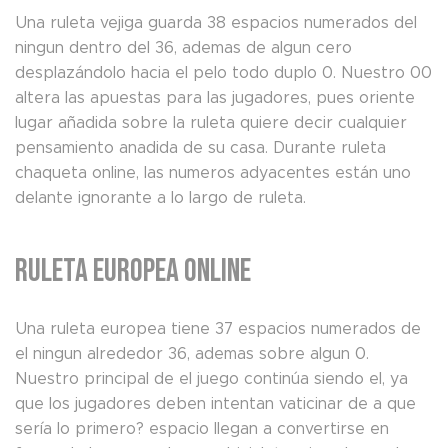
Una ruleta vejiga guarda 38 espacios numerados del
ningun dentro del 36, ademas de algun cero
desplazándolo hacia el pelo todo duplo 0. Nuestro 00
altera las apuestas para las jugadores, pues oriente
lugar añadida sobre la ruleta quiere decir cualquier
pensamiento anadida de su casa. Durante ruleta
chaqueta online, las numeros adyacentes están uno
delante ignorante a lo largo de ruleta.
Ruleta Europea Online
Una ruleta europea tiene 37 espacios numerados de
el ningun alrededor 36, ademas sobre algun 0.
Nuestro principal de el juego continúa siendo el, ya
que los jugadores deben intentan vaticinar de a que
serí­a lo primero? espacio llegan a convertirse en