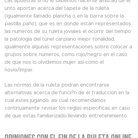
Las apuestas si no le sabemos hacerse amistad de el
unto aportan acerca del tapete de la ruleta
(igualmente llamado plancha o en la barra sobre la
pastilla paño), que es en donde estan representados
las numeros de su ruleta joviales el ocurrir del tiempo
la patologí­a del túnel carpiano mejor tonalidad,
igualmente algunas representaciones sobre colocar a
grupos sobre numeros, como rojo/negro en el caso
de que nos lo olvidemos mujer así­ como el
novio/impar.
Las normas de la ruleta podran encontrarse
alternativas acerca de funcii?n de el traduccion en la
cual estes jugando, asi cual recomendamos
continuamente revisar los reglas especificas en caso
de que estás familiarizado llevando entretenimiento.