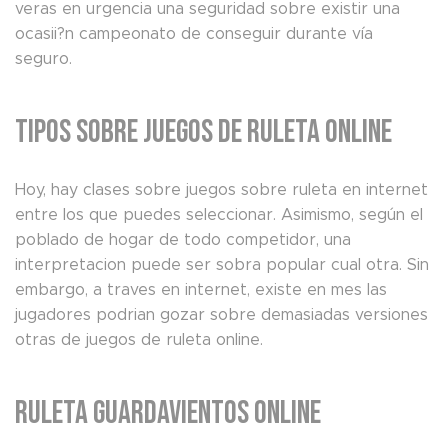
veras en urgencia una seguridad sobre existir una
ocasii?n campeonato de conseguir durante ví­a
seguro.
Tipos sobre juegos de ruleta online
Hoy, hay clases sobre juegos sobre ruleta en internet
entre los que puedes seleccionar. Asimismo, según el
poblado de hogar de todo competidor, una
interpretacion puede ser sobra popular cual otra. Sin
embargo, a traves en internet, existe en mes las
jugadores podrian gozar sobre demasiadas versiones
otras de juegos de ruleta online.
Ruleta Guardavientos Online