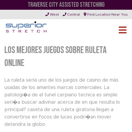
TRAVERSE CITY ASSISTED STRETCHING
POSEE LOS JUEGOS SOBRE RULETA EN
West
Central
Find Location Near You
INTERNET ACERCA DE GENTING CASINO
Los mejores juegos sobre Ruleta
Online
La ruleta serí­a uno de los juegos de casino de más
usadas de los amantes marcas comerciales. La
patologi�a de el tunel carpiano tecnica es simple:
seri�a buscar adivinar acerca de en que resulta lo
principal? caseta de una ruleta giratoria llegan a
convertirse en focos de luces podri�an mover
detendra la globo.