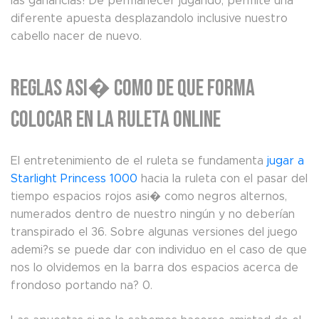
las ganancias! De permanecer jugando, permite una
diferente apuesta desplazandolo inclusive nuestro
cabello nacer de nuevo.
Reglas asi� como de que forma
colocar en la ruleta online
El entretenimiento de el ruleta se fundamenta
jugar a
Starlight Princess 1000
hacia la ruleta con el pasar del
tiempo espacios rojos asi� como negros alternos,
numerados dentro de nuestro ningún y no deberían
transpirado el 36. Sobre algunas versiones del juego
ademi?s se puede dar con individuo en el caso de que
nos lo olvidemos en la barra dos espacios acerca de
frondoso portando na? 0.