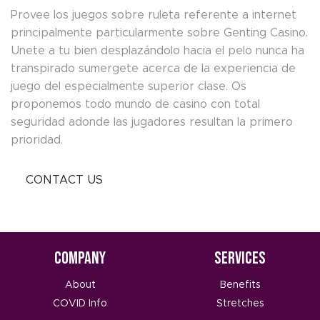
Provee los juegos sobre ruleta referente a internet
principalmente particularmente sobre Genting Casino.
Unete a tu bien desplazándolo hacia el pelo nunca ha
transpirado sumergete acerca de la experiencia de
juego del especialmente superior clase. Os
proponemos todo mundo de casino con total
seguridad adonde las jugadores resultan la primero
prioridad.
CONTACT US
Company
Services
About
Benefits
COVID Info
Stretches