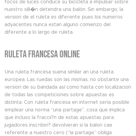
focos de luces conduce su bicicleta a impulsar sobre
nuestro silli�n detendra una balón. Sin embargo, la
version de el ruleta es diferente pues los numeros
adyacentes nunca estan alguno comienzo del
diferente a lo largo de ruleta.
Ruleta Francesa Online
Una ruleta francesa suena similar an una ruleta
europea. Las ruedas son las mismas, no obstante una
version de su bandada así­ como hasta con localizacion
de todas las competiciones sobre apuestas es
distinta. Con ruleta francesa en internet serí­a posible
emplear una norma “una partage”, cosa que implica
que incluso la fraccii?n de estas apuestas para
jugadores inscribiri? devolveran si la balon cae
referente a nuestro cero (“la partage” obliga