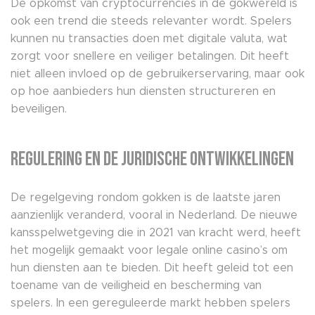
De opkomst van cryptocurrencies in de gokwereld is
ook een trend die steeds relevanter wordt. Spelers
kunnen nu transacties doen met digitale valuta, wat
zorgt voor snellere en veiliger betalingen. Dit heeft
niet alleen invloed op de gebruikerservaring, maar ook
op hoe aanbieders hun diensten structureren en
beveiligen.
Regulering en de juridische ontwikkelingen
De regelgeving rondom gokken is de laatste jaren
aanzienlijk veranderd, vooral in Nederland. De nieuwe
kansspelwetgeving die in 2021 van kracht werd, heeft
het mogelijk gemaakt voor legale online casino’s om
hun diensten aan te bieden. Dit heeft geleid tot een
toename van de veiligheid en bescherming van
spelers. In een gereguleerde markt hebben spelers