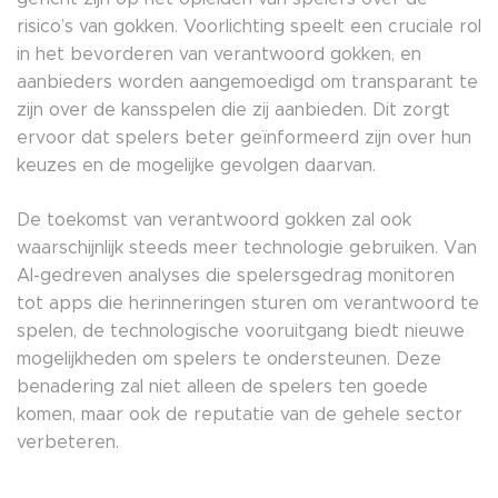
risico’s van gokken. Voorlichting speelt een cruciale rol
in het bevorderen van verantwoord gokken, en
aanbieders worden aangemoedigd om transparant te
zijn over de kansspelen die zij aanbieden. Dit zorgt
ervoor dat spelers beter geïnformeerd zijn over hun
keuzes en de mogelijke gevolgen daarvan.
De toekomst van verantwoord gokken zal ook
waarschijnlijk steeds meer technologie gebruiken. Van
AI-gedreven analyses die spelersgedrag monitoren
tot apps die herinneringen sturen om verantwoord te
spelen, de technologische vooruitgang biedt nieuwe
mogelijkheden om spelers te ondersteunen. Deze
benadering zal niet alleen de spelers ten goede
komen, maar ook de reputatie van de gehele sector
verbeteren.