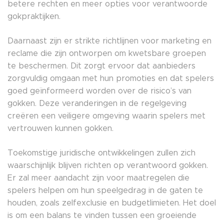
betere rechten en meer opties voor verantwoorde
gokpraktijken.
Daarnaast zijn er strikte richtlijnen voor marketing en
reclame die zijn ontworpen om kwetsbare groepen
te beschermen. Dit zorgt ervoor dat aanbieders
zorgvuldig omgaan met hun promoties en dat spelers
goed geïnformeerd worden over de risico’s van
gokken. Deze veranderingen in de regelgeving
creëren een veiligere omgeving waarin spelers met
vertrouwen kunnen gokken.
Toekomstige juridische ontwikkelingen zullen zich
waarschijnlijk blijven richten op verantwoord gokken.
Er zal meer aandacht zijn voor maatregelen die
spelers helpen om hun speelgedrag in de gaten te
houden, zoals zelfexclusie en budgetlimieten. Het doel
is om een balans te vinden tussen een groeiende