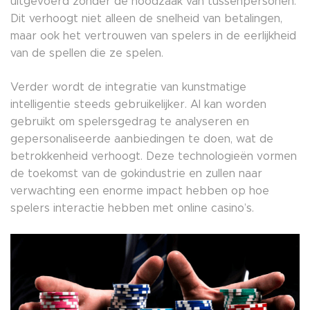
uitgevoerd zonder de noodzaak van tussenpersonen.
Dit verhoogt niet alleen de snelheid van betalingen,
maar ook het vertrouwen van spelers in de eerlijkheid
van de spellen die ze spelen.
Verder wordt de integratie van kunstmatige
intelligentie steeds gebruikelijker. AI kan worden
gebruikt om spelersgedrag te analyseren en
gepersonaliseerde aanbiedingen te doen, wat de
betrokkenheid verhoogt. Deze technologieën vormen
de toekomst van de gokindustrie en zullen naar
verwachting een enorme impact hebben op hoe
spelers interactie hebben met online casino’s.